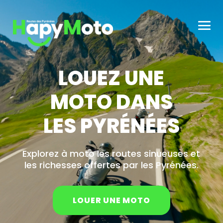
LOUEZ UNE
MOTO DANS
LES PYRÉNÉES
Explorez à moto les routes sinueuses et
les richesses offertes par les Pyrénées.
LOUER UNE MOTO